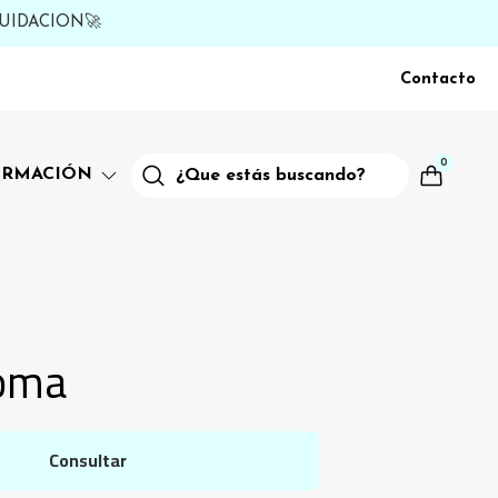
UIDACION🚀
Contacto
0
ORMACIÓN
oma
Consultar