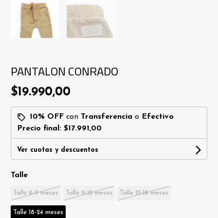
PANTALON CONRADO
$19.990,00
10% OFF
con
Transferencia
o
Efectivo
Precio final:
$17.991,00
Ver cuotas y descuentos
Talle
Talle 6-9 meses
Talle 9-12 meses
Talle 12-18 meses
Talle 18-24 meses